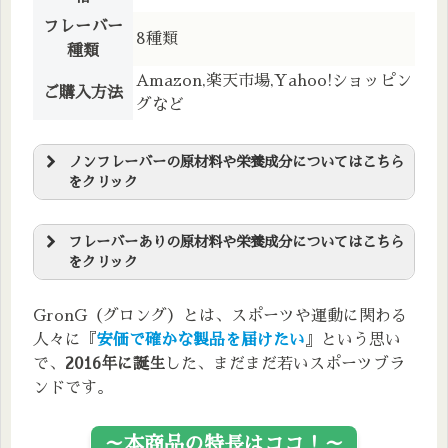
フレーバー
8種類
種類
Amazon,楽天市場,Yahoo!ショッピン
ご購入方法
グなど
ノンフレーバーの原材料や栄養成分についてはこちら
をクリック
原材料名
フレーバーありの原材料や栄養成分についてはこちら
をクリック
L-ロイシン、L-イソロイシン、L-バリン、ヒマワリレシ
チン
原材料名
GronG（グロング）とは、スポーツや運動に関わる
栄養成分表
人々に『
安価で確かな製品を届けたい
』という思い
L-ロイシン、L-イソロイシン、L-バリン、酸味料、香
料、甘味料(スクラロース、アセスルファムK、ステビ
で、
2016年に誕生
した、まだまだ若いスポーツブラ
エネルギー
39.2kcal
炭水化物
0g
ア)、ヒマワリレシチン、着色料(アカビート、クチナシ)
ンドです。
たんぱく質
9.8g
栄養成分表
食塩相当量
0g
～本商品の特長はココ！～