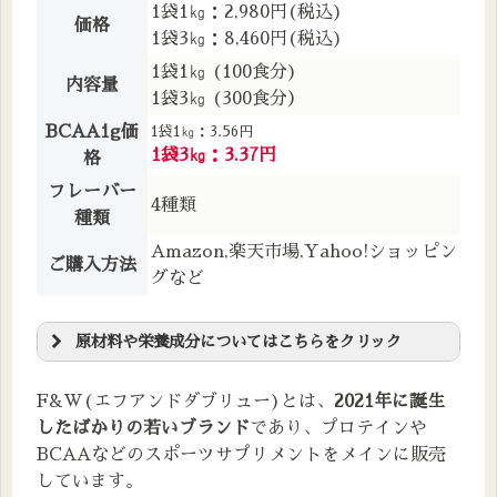
1袋1㎏：2,980円(税込)
価格
1袋3㎏：8,460円(税込)
1袋1㎏ (100食分)
内容量
1袋3㎏ (300食分）
BCAA1g価
1袋1㎏：3.56円
1袋3㎏：3.37円
格
フレーバー
4種類
種類
Amazon,楽天市場,Yahoo!ショッピン
ご購入方法
グなど
原材料や栄養成分についてはこちらをクリック
原材料一覧
F&W(エフアンドダブリュー)とは、
2021年に誕生
L-ロイシン、L-バリン、L-イソロイシン、クエン酸、甘
したばかりの若いブランド
であり、プロテインや
味料(アスパルテーム・L-フェニルアラニン化合物・アセ
スルファムK・スクラロース)、ヒマワリレシチン、香料、
BCAAなどのスポーツサプリメントをメインに販売
クチナシ黄色素
しています。