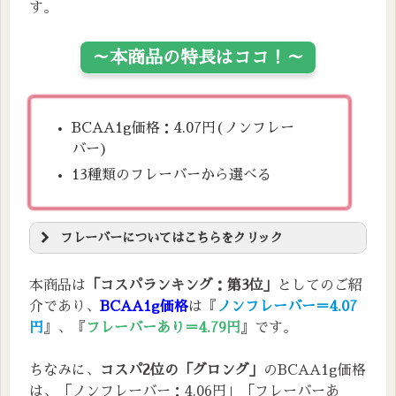
脂質
0g
トリン(国内製造)、食塩
す。
アミノ酸
栄養成分表
BCAA：9,632㎎(バリン：2,408㎎・ロイシ
～本商品の特長はココ！～
エネルギー
39.3kcal
炭水化物
4.1g
ン：4,816㎎・イソロイシン：2,408㎎）
たんぱく質
8.2g
食塩相当量
0.1g
脂質
0.06g
BCAA1g価格：4.07円(ノンフレー
アミノ酸
バー)
BCAA：8,200㎎(バリン：2,050㎎・ロイシ
13種類のフレーバーから選べる
ン：4,100㎎・イソロイシン：2,050㎎）
フレーバーについてはこちらをクリック
～13種類のフレーバーはコレ！～
本商品は
「コスパランキング：第3位」
としてのご紹
介であり、
BCAA1g価格
は『
ノンフレーバー＝4.07
円
』、『
フレーバーあり＝4.79円
』です。
コーラ味
ビターレモン味
ちなみに、
コスパ2位の「グロング」
のBCAA1g価格
エナジードリンク味
は、「ノンフレーバー：4.06円」「フレーバーあ