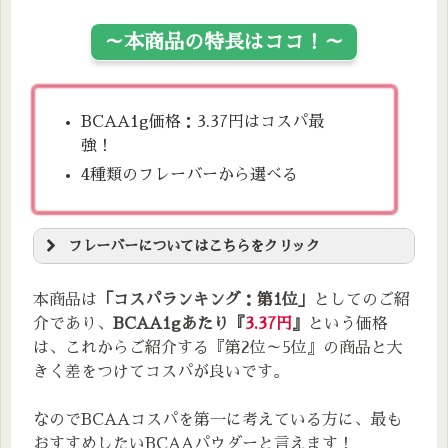
栄養成分表
エネルギー
40kcal
炭水化物
3.8g
～本商品の特長はココ！～
たんぱく質
6.1g
食塩相当量
0.002g
脂質
0.01g
BCAA1g価格：3.37円はコスパ最
アミノ酸
強！
BCAA：8,370㎎(バリン：2,000㎎・ロイシ
4種類のフレーバーから選べる
ン：4,250㎎・イソロイシン：2,120㎎)
フレーバーについてはこちらをクリック
～4種類のフレーバーはコレ！～
本商品は
「コスパランキング：第1位」
としてのご紹
介であり、
BCAA1gあたり『
3.37円
』
という価格
は、これからご紹介する『第2位～5位』の商品と大
レモン風味
きく差をつけてコスパが良いです。
グレープフルーツ風味
青リンゴ風味
なのでBCAAコスパを第一に考えている方に、最も
エナジードリンク風味
おすすめしたいBCAAパウダーと言えます！