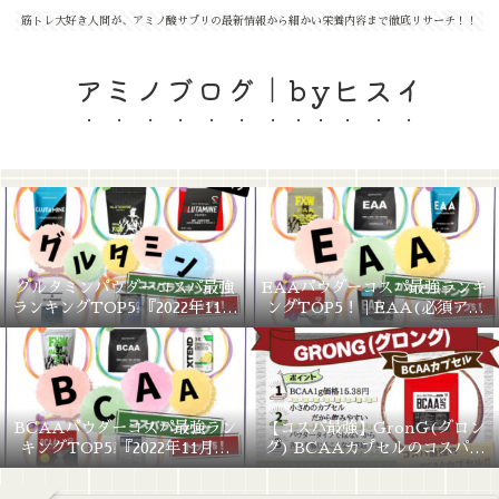
筋トレ大好き人間が、アミノ酸サプリの最新情報から細かい栄養内容まで徹底リサーチ！！
アミノブログ｜byヒスイ
グルタミンパウダーコスパ最強
EAAパウダーコスパ最強ランキ
ランキングTOP5❕『2022年11月
ングTOP5！｜EAA(必須アミ
版』
ノ酸)コスパの良い商品を選ぼ
う！『2022年11月版』
BCAAパウダーコスパ最強ラン
【コスパ最強】GronG(グロン
キングTOP5❕『2022年11月最
グ) BCAAカプセルのコスパや
新』
口コミ評判を徹底調査！