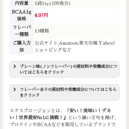
内容量
1袋1㎏(100食分)
BCAA1g
4.07円
価格
フレーバ
13種類
ー種類
ご購入方
公式サイト,Amazon,楽天市場,Yahoo!
法
ショッピングなど
プレーン味(ノンフレーバー)の原材料や栄養成分につ
いてはこちらをクリック
原材料名
L-ロイシン、L-イソロイシン、L-バリン、クエン酸、
フレーバーありの原材料や栄養成分についてはこちら
をクリック
β-アラニン、HMBCa
栄養成分表
原材料名
エクスプロージョンとは、『
安い！
美味い！
デカ
エネルギー
39.6kcal
炭水化物
3.3g
L-ロイシン、L-イソロイシン、L-バリン、クエン酸、
い！
世界最安№1に挑戦！』
という謳い文句を掲げ、
β-アラニン、HMBCa、クチナシ色素、甘味料(スクラ
たんぱく質
9.6g
食塩相当量
0g
プロテインやBCAAなどを販売しているブランドで
ロース・アセスルファムK・ステビア)、マルトデキス