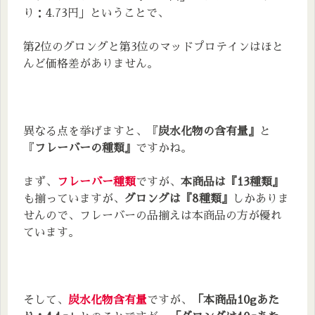
ラムネ味
り：4.73円」ということで、
ベリベリベリー味
第2位のグロングと第3位のマッドプロテインはほと
ジンジャーエール味
んど価格差がありません。
セックスオンザビーチ味
ヨーグルト味
カシスオレンジ味
シャインマスカット味
異なる点を挙げますと、『
炭水化物の含有量』
と
『
フレーバーの種類』
ですかね。
ピーチマンゴー味
リンゴ味
まず、
フレーバー種類
ですが、
本商品は『13種類』
プレーン味(ノンフレーバー)
も揃っていますが、
グロングは『8種類』
しかありま
せんので、フレーバーの品揃えは本商品の方が優れ
ています。
そして、
炭水化物含有量
ですが、
「本商品10gあた