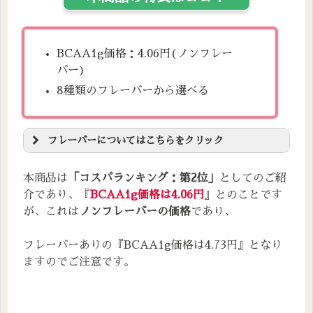
エネルギー
38kcal
炭水化物
1.2g
脂質
0.0g
たんぱく質
8.48g
食塩相当量
0g
アミノ酸
BCAA1g価格：4.06円(ノンフレー
バー)
脂質
0.07g
BCAA：9,800㎎(バリン：2,450㎎・ロイシン：4,900㎎・
イソロイシン：2,450㎎）
8種類のフレーバーから選べる
アミノ酸
BCAA：8,400㎎(バリン：2,100㎎・ロイシン：4,200㎎・
フレーバーについてはこちらをクリック
イソロイシン：2,100㎎）
～8種類のフレーバーはコレ！～
本商品は
「コスパランキング：第2位」
としてのご紹
介であり、『
BCAA1g価格は4.06円
』とのことです
が、これは
ノンフレーバーの価格
であり、
グレープ味
オレンジ味
フレーバーありの『BCAA1g価格は4.73円』となり
グリーンアップル味
ますのでご注意です。
ヨーグルト味
レモン味