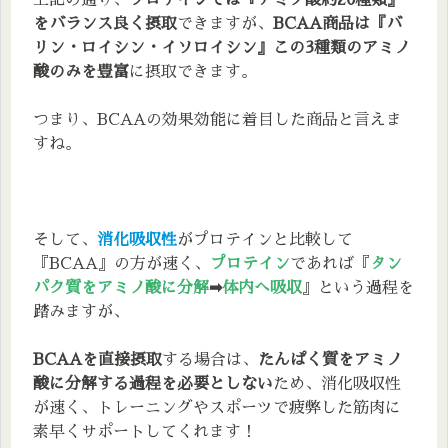
上記の通り、
プロテインでは『アミノ酸約20種類』
をバランス良く摂取
できますが、
BCAA商品は『バ
リン・ロイシン・イソロイシン』この3種類のアミノ
酸のみを豊富
に摂取できます。
つまり、BCAAの効果効能に着目した商品と言えま
すね。
そして、
消化吸収性
がプロテインと比較して
『BCAA』の方が速く、
プロテイン
であれば『
タン
パク質をアミノ酸に分解
➡
体内へ吸収
』という過程を
踏みますが、
BCAAを直接摂取
する場合は、
たんぱく質をアミノ
酸に分解する過程を必要としない
ため、消化吸収性
が速く、トレーニングやスポーツで疲弊した筋肉に
素早くサポートしてくれます！