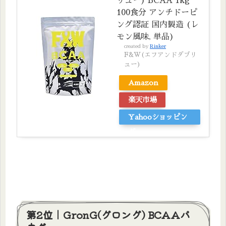
リュー) BCAA 1kg
100食分 アンチドーピ
ング認証 国内製造 (レ
モン風味, 単品)
created by
Rinker
F&W(エフアンドダブリ
ュー)
Amazon
楽天市場
Yahooショッピン
グ
第2位｜GronG(グロング) BCAAパ