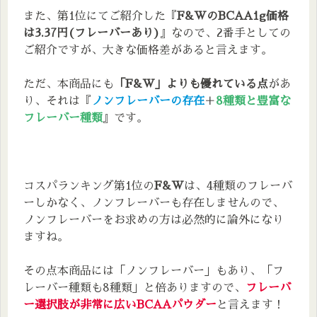
グレープフルーツ味
また、第1位にてご紹介した『
F&WのBCAA1g価格
マンゴー味
は3.37円(フレーバーあり)
』なので、2番手としての
プレーン味(ノンフレーバー)
ご紹介ですが、大きな価格差があると言えます。
ただ、本商品にも
「F&W」よりも優れている点
があ
り、それは『
ノンフレーバーの存在
＋
8種類と豊富な
フレーバー種類
』です。
コスパランキング第1位の
F&W
は、4種類のフレーバ
ーしかなく、ノンフレーバーも存在しませんので、
ノンフレーバーをお求めの方は必然的に論外になり
ますね。
その点本商品には「ノンフレーバー」もあり、「フ
レーバー種類も8種類」と倍ありますので、
フレーバ
ー選択肢が非常に広いBCAAパウダー
と言えます！